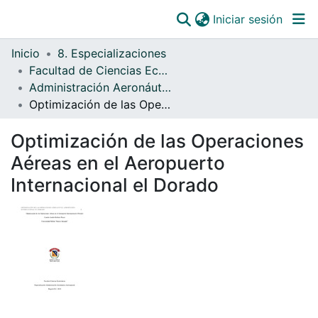
(curre
Iniciar sesión
Comunidades
Inicio
8. Especializaciones
Todo DSpace
Facultad de Ciencias Económicas
Administración Aeronáutica
Estadísticas
Optimización de las Operaciones Aéreas en el Aeropuerto Internacional el Dorado
Catálogo
Optimización de las Operaciones
OJS
Aéreas en el Aeropuerto
Paz y salvos
Internacional el Dorado