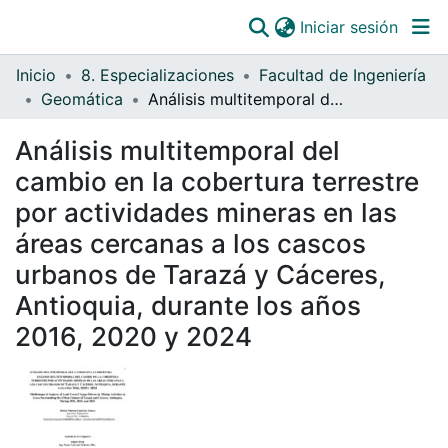
(curre
Iniciar sesión
Comunidades
Inicio
8. Especializaciones
Facultad de Ingeniería
Todo DSpace
Geomática
Análisis multitemporal del cambio en la cobertura terrestre por actividades mineras en las áreas cercanas a los cascos urbanos de Tarazá y Cáceres, Antioquia, durante los años 2016, 2020 y 2024
Estadísticas
Análisis multitemporal del
Catálogo
cambio en la cobertura terrestre
OJS
por actividades mineras en las
áreas cercanas a los cascos
Paz y salvos
urbanos de Tarazá y Cáceres,
Antioquia, durante los años
2016, 2020 y 2024