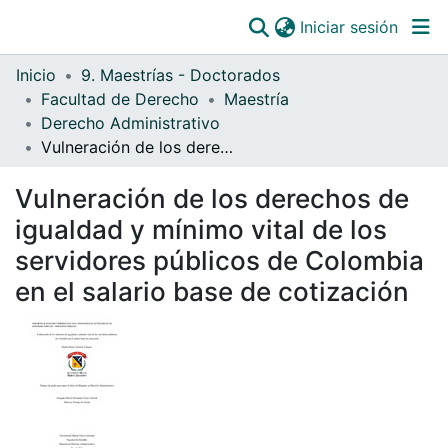
(curre
Iniciar sesión
Comunidades
Inicio
9. Maestrías - Doctorados
Todo DSpace
Facultad de Derecho
Maestría
Derecho Administrativo
Estadísticas
Vulneración de los derechos de igualdad y mínimo vital de los servidores públicos de Colombia en el salario base de cotización
Catálogo
Vulneración de los derechos de
OJS
igualdad y mínimo vital de los
Paz y salvos
servidores públicos de Colombia
en el salario base de cotización