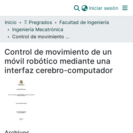
(curre
Iniciar sesión
Comunidades
Inicio
7. Pregrados
Facultad de Ingeniería
Todo DSpace
Ingeniería Mecatrónica
Control de movimiento de un móvil robótico mediante una interfaz cerebro-computador
Estadísticas
Catálogo
Control de movimiento de un
móvil robótico mediante una
OJS
interfaz cerebro-computador
Paz y salvos
Archivos