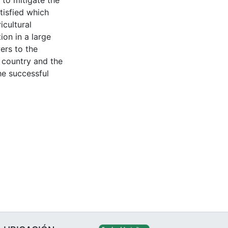
 to mitigate the
tisfied which
icultural
ion in a large
wers to the
 country and the
he successful