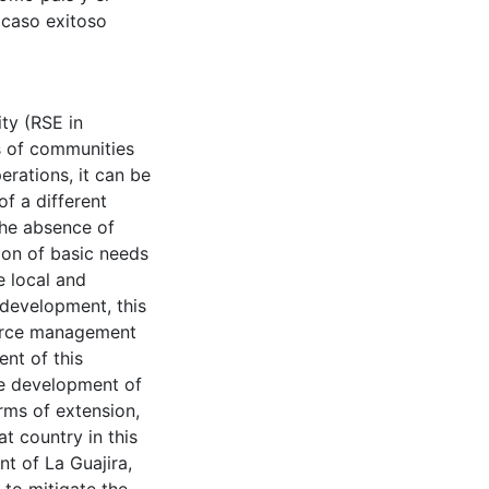
 caso exitoso
ity (RSE in
s of communities
erations, it can be
f a different
the absence of
ion of basic needs
e local and
l development, this
ource management
ent of this
he development of
erms of extension,
at country in this
nt of La Guajira,