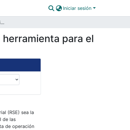
Iniciar sesión
La Responsabilidad Social Empresarial como una herramienta para el manejo de recursos renovables como el agua
 herramienta para el
ial (RSE) sea la
 de las
cta de operación