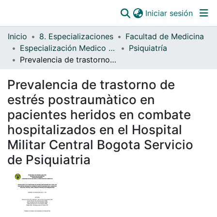
(curre
Iniciar sesión
Comunidades
Inicio
8. Especializaciones
Facultad de Medicina
Todo DSpace
Especialización Medico - Quirúrgicas
Psiquiatría
Prevalencia de trastorno de estrés postraumàtico en pacientes heridos en combate hospitalizados en el Hospital Militar Central Bogota Servicio de Psiquiatria
Estadísticas
Catálogo
Prevalencia de trastorno de
estrés postraumàtico en
OJS
pacientes heridos en combate
Paz y salvos
hospitalizados en el Hospital
Militar Central Bogota Servicio
de Psiquiatria