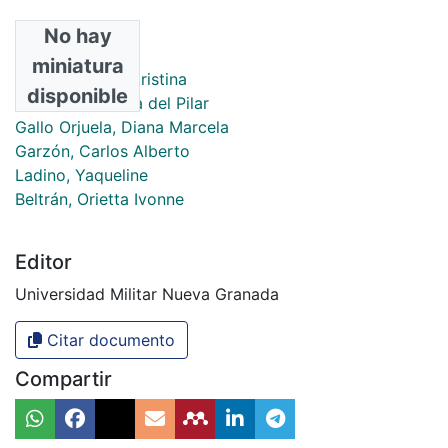
No hay
Autores
miniatura
Salgado, Perla Cristina
disponible
Ramírez, Adriana del Pilar
Gallo Orjuela, Diana Marcela
Garzón, Carlos Alberto
Ladino, Yaqueline
Beltrán, Orietta Ivonne
Editor
Universidad Militar Nueva Granada
Citar documento
Compartir