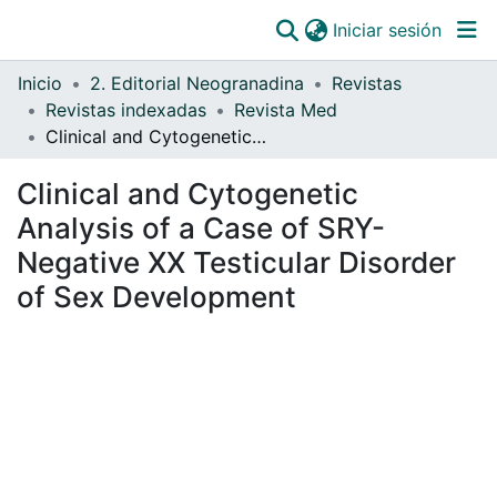
(curre
Iniciar sesión
Comunidades
Inicio
2. Editorial Neogranadina
Revistas
Todo DSpace
Revistas indexadas
Revista Med
Clinical and Cytogenetic Analysis of a Case of SRY-Negative XX Testicular Disorder of Sex Development
Estadísticas
Catálogo
Clinical and Cytogenetic
Analysis of a Case of SRY-
OJS
Negative XX Testicular Disorder
Paz y salvos
of Sex Development