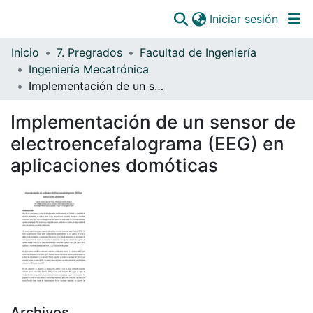
(curre
Iniciar sesión
Comunidades
Inicio
7. Pregrados
Facultad de Ingeniería
Todo DSpace
Ingeniería Mecatrónica
Implementación de un sensor de electroencefalograma (EEG) en aplicaciones domóticas
Estadísticas
Catálogo
Implementación de un sensor de
electroencefalograma (EEG) en
OJS
aplicaciones domóticas
Paz y salvos
Archivos