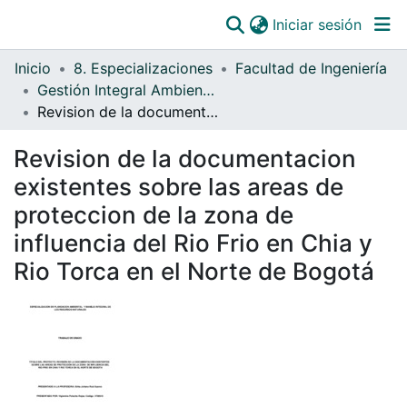
(curre
Iniciar sesión
Comunidades
Inicio
8. Especializaciones
Facultad de Ingeniería
Todo DSpace
Gestión Integral Ambiental
Revision de la documentacion existentes sobre las areas de proteccion de la zona de influencia del Rio Frio en Chia y Rio Torca en el Norte de Bogotá
Estadísticas
Catálogo
Revision de la documentacion
existentes sobre las areas de
OJS
proteccion de la zona de
Paz y salvos
influencia del Rio Frio en Chia y
Rio Torca en el Norte de Bogotá