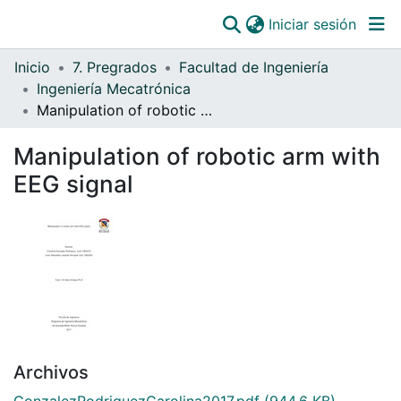
(curre
Iniciar sesión
Comunidades
Inicio
7. Pregrados
Facultad de Ingeniería
Todo DSpace
Ingeniería Mecatrónica
Manipulation of robotic arm with EEG signal
Estadísticas
Catálogo
Manipulation of robotic arm with
EEG signal
OJS
Paz y salvos
Archivos