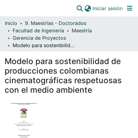
(curre
Iniciar sesión
Comunidades
Inicio
9. Maestrías - Doctorados
Todo DSpace
Facultad de Ingeniería
Maestría
Gerencia de Proyectos
Estadísticas
Modelo para sostenibilidad de producciones colombianas cinematográficas respetuosas con el medio ambiente
Catálogo
Modelo para sostenibilidad de
OJS
producciones colombianas
Paz y salvos
cinematográficas respetuosas
con el medio ambiente