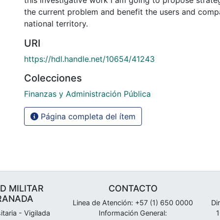
this investigative work I am going to propose strate
the current problem and benefit the users and comp
national territory.
URI
https://hdl.handle.net/10654/41243
Colecciones
Finanzas y Administración Pública
Página completa del ítem
D MILITAR
CONTACTO
RANADA
Linea de Atención: +57 (1) 650 0000
Di
itaria - Vigilada
Información General:
1