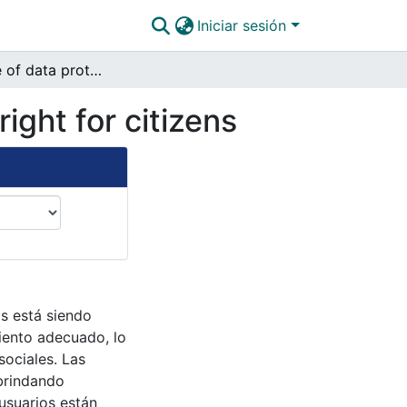
Iniciar sesión
Importance of data protection as a fundamental right for citizens
ight for citizens
s está siendo
iento adecuado, lo
sociales. Las
 brindando
 usuarios están