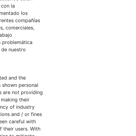
 con la
umentado los
erentes compañías
s, comerciales,
rabajo
a problemática
 de nuestro
ted and the
s shown personal
s are not providing
e making their
ncy of industry
ons and / or fines
een careful with
 their users. With