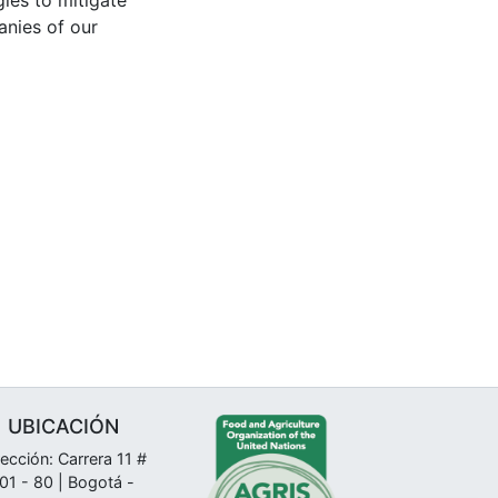
gies to mitigate
anies of our
UBICACIÓN
rección: Carrera 11 #
01 - 80 | Bogotá -