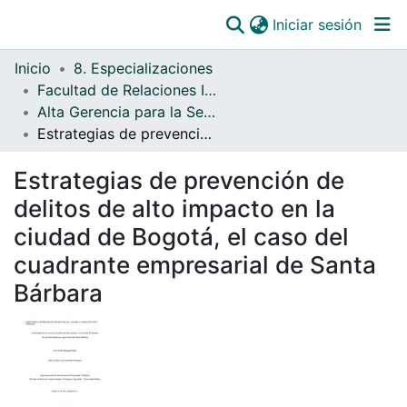
(curre
Iniciar sesión
Comunidades
Inicio
8. Especializaciones
Todo DSpace
Facultad de Relaciones Internacionales, Estrategia y Seguridad
Alta Gerencia para la Seguridad y la Defensa
Estadísticas
Estrategias de prevención de delitos de alto impacto en la ciudad de Bogotá, el caso del cuadrante empresarial de Santa Bárbara
Catálogo
Estrategias de prevención de
OJS
delitos de alto impacto en la
Paz y salvos
ciudad de Bogotá, el caso del
cuadrante empresarial de Santa
Bárbara