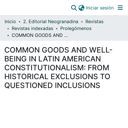
(curre
Iniciar sesión
Comunidades
Inicio
2. Editorial Neogranadina
Revistas
Todo DSpace
Revistas indexadas
Prolegómenos
COMMON GOODS AND WELL-BEING IN LATIN AMERICAN CONSTITUTIONALISM: FROM HISTORICAL EXCLUSIONS TO QUESTIONED INCLUSIONS
Estadísticas
Catálogo
COMMON GOODS AND WELL-
BEING IN LATIN AMERICAN
OJS
CONSTITUTIONALISM: FROM
Paz y salvos
HISTORICAL EXCLUSIONS TO
QUESTIONED INCLUSIONS