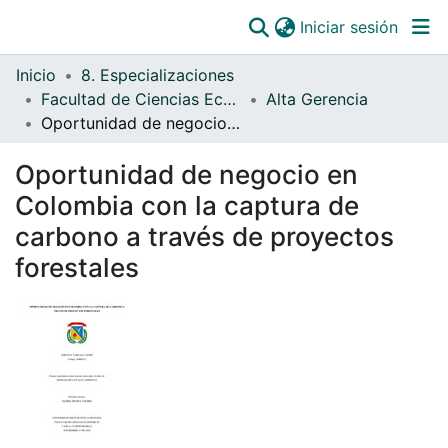
(curre
Iniciar sesión
Comunidades
Inicio
8. Especializaciones
Todo DSpace
Facultad de Ciencias Económicas
Alta Gerencia
Oportunidad de negocio en Colombia con la captura de carbono a través de proyectos forestales
Estadísticas
Catálogo
Oportunidad de negocio en
Colombia con la captura de
OJS
carbono a través de proyectos
Paz y salvos
forestales