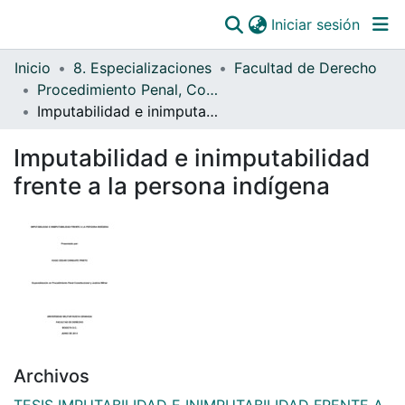
(curre
Iniciar sesión
Comunidades
Inicio
8. Especializaciones
Facultad de Derecho
Todo DSpace
Procedimiento Penal, Constitucional y Justicia Militar
Imputabilidad e inimputabilidad frente a la persona indígena
Estadísticas
Catálogo
Imputabilidad e inimputabilidad
frente a la persona indígena
OJS
Paz y salvos
Archivos