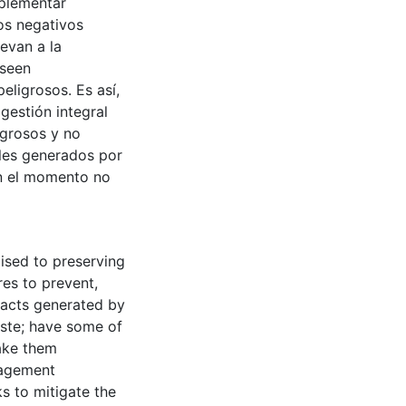
mplementar
os negativos
evan a la
oseen
eligrosos. Es así,
gestión integral
igrosos y no
les generados por
 en el momento no
ised to preserving
es to prevent,
pacts generated by
waste; have some of
make them
nagement
s to mitigate the