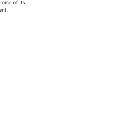
cise of its
ent.