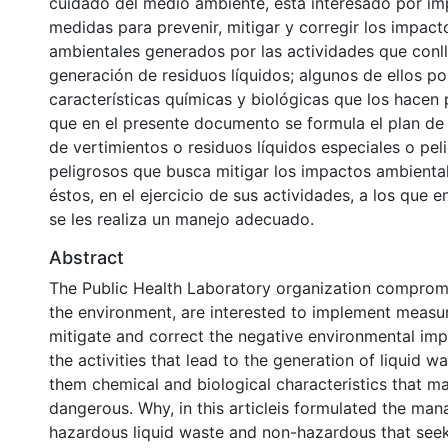
cuidado del medio ambiente, está interesado por i
medidas para prevenir, mitigar y corregir los impact
ambientales generados por las actividades que conll
generación de residuos líquidos; algunos de ellos p
características químicas y biológicas que los hacen p
que en el presente documento se formula el plan de 
de vertimientos o residuos líquidos especiales o pel
peligrosos que busca mitigar los impactos ambienta
éstos, en el ejercicio de sus actividades, a los que
se les realiza un manejo adecuado.
Abstract
The Public Health Laboratory organization comprom
the environment, are interested to implement measur
mitigate and correct the negative environmental im
the activities that lead to the generation of liquid 
them chemical and biological characteristics that 
dangerous. Why, in this articleis formulated the ma
hazardous liquid waste and non-hazardous that seek