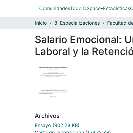
Comunidades
Todo DSpace
Estadísticas
C
Inicio
8. Especializaciones
Salario Emocional: Un
Laboral y la Retenc
Archivos
Ensayo
(902.28 KB)
Carta de autorización
(154.72 KB)