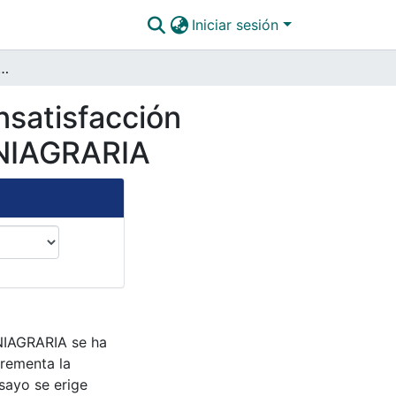
Iniciar sesión
rnativa Efectiva a la Insatisfacción Laboral y la Retención del Talento Humano en UNIAGRARIA
Insatisfacción
UNIAGRARIA
UNIAGRARIA se ha
crementa la
nsayo se erige