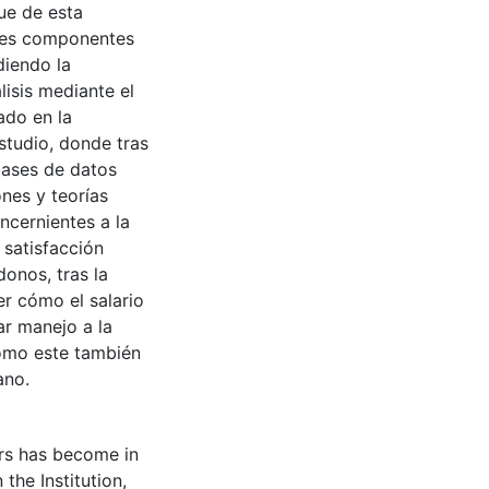
ue de esta
ples componentes
diendo la
lisis mediante el
ado en la
studio, donde tras
bases de datos
nes y teorías
cernientes a la
 satisfacción
donos, tras la
er cómo el salario
ar manejo a la
cómo este también
ano.
ors has become in
 the Institution,