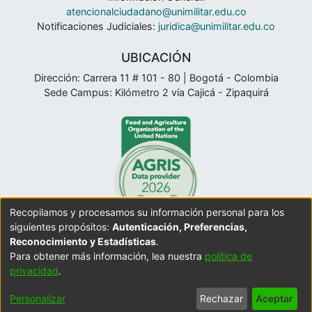
atencionalciudadano@unimilitar.edu.co
Notificaciones Judiciales:
juridica@unimilitar.edu.co
UBICACIÓN
Dirección: Carrera 11 # 101 - 80 | Bogotá - Colombia
Sede Campus: Kilómetro 2 vía Cajicá - Zipaquirá
Recopilamos y procesamos su información personal para los
siguientes propósitos:
Autenticación, Preferencias,
Reconocimiento y Estadísticas
.
Para obtener más información, lea nuestra
política de
Configuración
Política de
Acuerdo
Enviar
privacidad
.
onfiguración
de
privacidad
de
Sugerenci
de cookies
accesibilidad
usuario
Personalizar
Rechazar
Aceptar
final