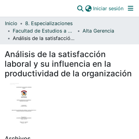
(curre
Iniciar sesión
Comunidades
Inicio
8. Especializaciones
Todo DSpace
Facultad de Estudios a Distancia
Alta Gerencia
Análisis de la satisfacción laboral y su influencia en la productividad de la organización
Estadísticas
Catálogo
Análisis de la satisfacción
laboral y su influencia en la
OJS
productividad de la organización
Paz y salvos
Archivos