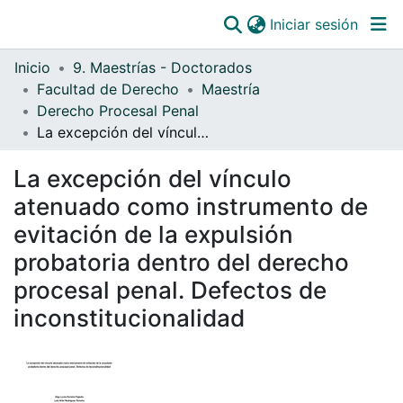
(curre
Iniciar sesión
Comunidades
Inicio
9. Maestrías - Doctorados
Todo DSpace
Facultad de Derecho
Maestría
Derecho Procesal Penal
Estadísticas
La excepción del vínculo atenuado como instrumento de evitación de la expulsión probatoria dentro del derecho procesal penal. Defectos de inconstitucionalidad
Catálogo
La excepción del vínculo
OJS
atenuado como instrumento de
Paz y salvos
evitación de la expulsión
probatoria dentro del derecho
procesal penal. Defectos de
inconstitucionalidad