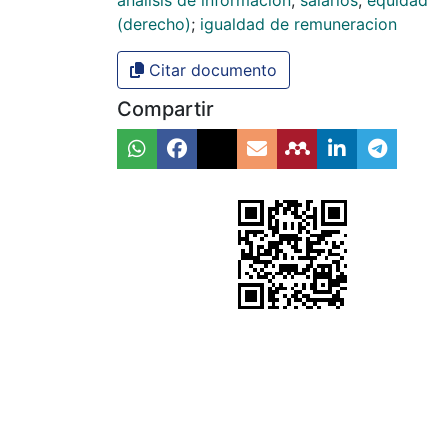
analisis de informacion
;
salarios
;
equidad
(derecho)
;
igualdad de remuneracion
Citar documento
Compartir