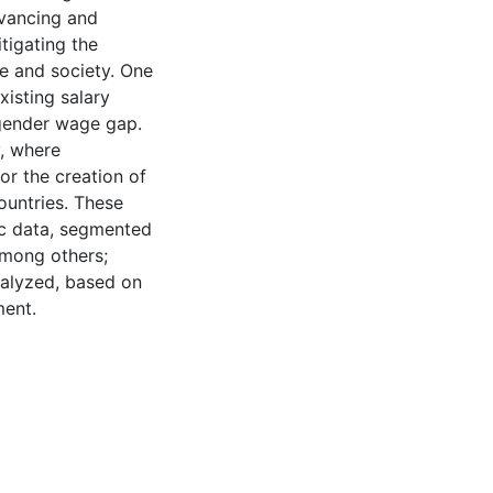
dvancing and
tigating the
te and society. One
xisting salary
gender wage gap.
y, where
or the creation of
countries. These
c data, segmented
 among others;
alyzed, based on
ment.