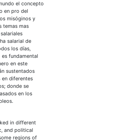
 mundo el concepto
o en pro del
tos misóginos y
os temas mas
salariales
ha salarial de
odos los días,
a es fundamental
nero en este
tán sustentados
 en diferentes
ros; donde se
basados en los
pleos.
ked in different
, and political
 some regions of